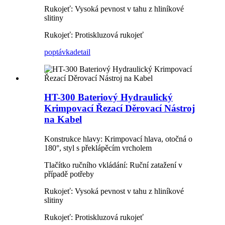
Rukojeť: Vysoká pevnost v tahu z hliníkové
slitiny
Rukojeť: Protiskluzová rukojeť
poptávka
detail
HT-300 Bateriový Hydraulický
Krimpovací Řezací Děrovací Nástroj
na Kabel
Konstrukce hlavy: Krimpovací hlava, otočná o
180°, styl s překlápěcím vrcholem
Tlačítko ručního vkládání: Ruční zatažení v
případě potřeby
Rukojeť: Vysoká pevnost v tahu z hliníkové
slitiny
Rukojeť: Protiskluzová rukojeť