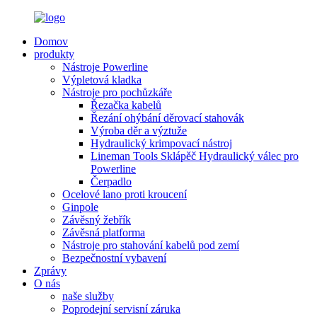
Domov
produkty
Nástroje Powerline
Výpletová kladka
Nástroje pro pochůzkáře
Řezačka kabelů
Řezání ohýbání děrovací stahovák
Výroba děr a výztuže
Hydraulický krimpovací nástroj
Lineman Tools Sklápěč Hydraulický válec pro
Powerline
Čerpadlo
Ocelové lano proti kroucení
Ginpole
Závěsný žebřík
Závěsná platforma
Nástroje pro stahování kabelů pod zemí
Bezpečnostní vybavení
Zprávy
O nás
naše služby
Poprodejní servisní záruka