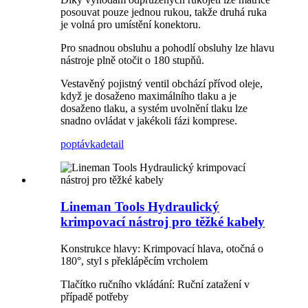
posouvat pouze jednou rukou, takže druhá ruka
je volná pro umístění konektoru.
Pro snadnou obsluhu a pohodlí obsluhy lze hlavu
nástroje plně otočit o 180 stupňů.
Vestavěný pojistný ventil obchází přívod oleje,
když je dosaženo maximálního tlaku a je
dosaženo tlaku, a systém uvolnění tlaku lze
snadno ovládat v jakékoli fázi komprese.
poptávka
detail
Lineman Tools Hydraulický
krimpovací nástroj pro těžké kabely
Konstrukce hlavy: Krimpovací hlava, otočná o
180°, styl s překlápěcím vrcholem
Tlačítko ručního vkládání: Ruční zatažení v
případě potřeby