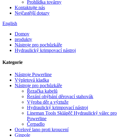
Prohlídka továrny
Kontaktujte nás
Nejčastější dotazy
English
Domov
produkty
Nástroje pro pochůzkáře
Hydraulický krimpovací nástroj
Kategorie
Nástroje Powerline
Výpletová kladka
Nástroje pro pochůzkáře
Řezačka kabelů
Řezání ohýbání děrovací stahovák
Výroba děr a výztuže
Hydraulický krimpovací nástroj
Lineman Tools Sklápěč Hydraulický válec pro
Powerline
Čerpadlo
Ocelové lano proti kroucení
Ginpole