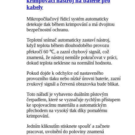
krimpovací nástroj na baterie pro
kabely
Mikropočítačový řídicí systém automaticky
detekuje tlak během krimpování a má dvojitou
bezpečnostní ochranu.
Teplotní snímač automaticky zastaví nástroj,
když teplota během dlouhodobého provozu
překročí 60 ℃, a zazní chybový signál, což
znamená, že nástroj nemůže pokračovat v práci,
dokud teplota neklesne na normální hodnotu.
Pokud dojde k odchylce od nastaveného
provozního tlaku nebo nízké úrovni baterie, zazní
zvukový signál a červená obrazovka bude blikat.
Toto nářadí je vybaveno duálním pístovým
čerpadlem, které se vyznačuje rychlým přístupem
ke spojovacímu materiálu a automatickým
přechodem na vysoký tlak díky pomalému
krimpování.
Jedním kliknutím stisknete spoušť a začnete
pracovat, uvolnění do poloviny znamená