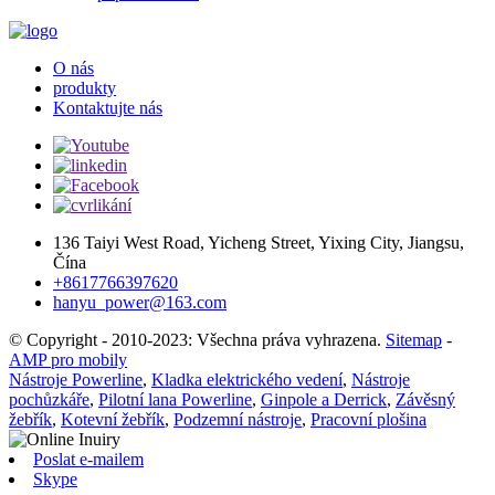
O nás
produkty
Kontaktujte nás
136 Taiyi West Road, Yicheng Street, Yixing City, Jiangsu,
Čína
+8617766397620
hanyu_power@163.com
© Copyright - 2010-2023: Všechna práva vyhrazena.
Sitemap
-
AMP pro mobily
Nástroje Powerline
,
Kladka elektrického vedení
,
Nástroje
pochůzkáře
,
Pilotní lana Powerline
,
Ginpole a Derrick
,
Závěsný
žebřík
,
Kotevní žebřík
,
Podzemní nástroje
,
Pracovní plošina
Poslat e-mailem
Skype