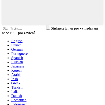
Stiskněte Enter pro vyhledávání
nebo ESC pro zavření
English
French
German
Portuguese
Spanish
Russian
Japanese
Korean
Arabic
Irish
Greek
Turkish
Italian
Danish
Romanian
Indonesian