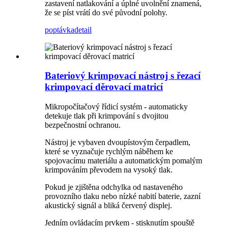
zastavení natlakování a úplné uvolnění znamená,
že se píst vrátí do své původní polohy.
poptávka
detail
Bateriový krimpovací nástroj s řezací
krimpovací děrovací matricí
Mikropočítačový řídicí systém - automaticky
detekuje tlak při krimpování s dvojitou
bezpečnostní ochranou.
Nástroj je vybaven dvoupístovým čerpadlem,
které se vyznačuje rychlým náběhem ke
spojovacímu materiálu a automatickým pomalým
krimpováním převodem na vysoký tlak.
Pokud je zjištěna odchylka od nastaveného
provozního tlaku nebo nízké nabití baterie, zazní
akustický signál a bliká červený displej.
Jedním ovládacím prvkem - stisknutím spouště