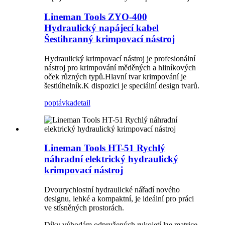
Lineman Tools ZYO-400
Hydraulický napájecí kabel
Šestihranný krimpovací nástroj
Hydraulický krimpovací nástroj je profesionální
nástroj pro krimpování měděných a hliníkových
oček různých typů.Hlavní tvar krimpování je
šestiúhelník.K dispozici je speciální design tvarů.
poptávka
detail
Lineman Tools HT-51 Rychlý
náhradní elektrický hydraulický
krimpovací nástroj
Dvourychlostní hydraulické nářadí nového
designu, lehké a kompaktní, je ideální pro práci
ve stísněných prostorách.
Díky výhodám odpružených rukojetí lze matrice