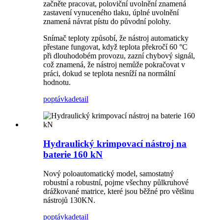
začněte pracovat, poloviční uvolnění znamená
zastavení vynuceného tlaku, úplné uvolnění
znamená návrat pístu do původní polohy.
Snímač teploty způsobí, že nástroj automaticky
přestane fungovat, když teplota překročí 60 °C
při dlouhodobém provozu, zazní chybový signál,
což znamená, že nástroj nemůže pokračovat v
práci, dokud se teplota nesníží na normální
hodnotu.
poptávka
detail
Hydraulický krimpovací nástroj na
baterie 160 kN
Nový poloautomatický model, samostatný
robustní a robustní, pojme všechny půlkruhové
drážkované matrice, které jsou běžné pro většinu
nástrojů 130KN.
poptávka
detail